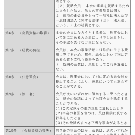
者とする。
（２）賛助会員 本会の事業を賛助するため
に入会した法人、法人の事業所又は個人
２ 前項の正会員をもって一般社団法人及び
一般財団法人に関する法律（以下「法人法」
という。）上の社員とする。
本会の会員になろうとする者は、理事会にお
第6条 （会員資格の取得）
いて別に定める入会届により申し込みをし、
その承認を受けなければならない。
会員は、本会の事業活動に経常的に生じる費
第7条 （経費の負担）
用に充てるため、毎年、総会において別に定
める会費を支払う義務を負う。
２ 既納の会費は、原則としてこれを返還し
ない。
会員は、理事会において別に定める退会届を
第8条 （任意退会）
提出することにより、任意にいつでも退会す
ることができる。
会員が次のいずれかに該当するに至ったとき
第9条 （除 名）
は、総会の決議によって当該会員を除名する
ことができる。
(１)この定款その他の規則に違反したとき
(２)本会の名誉を傷つけ、又は目的に反する
行為をしたとき
(３)その他除名すべき正当な事由があるとき
前２条の場合のほか、会員は、次のいずれか
第10条 （会員資格の喪失）