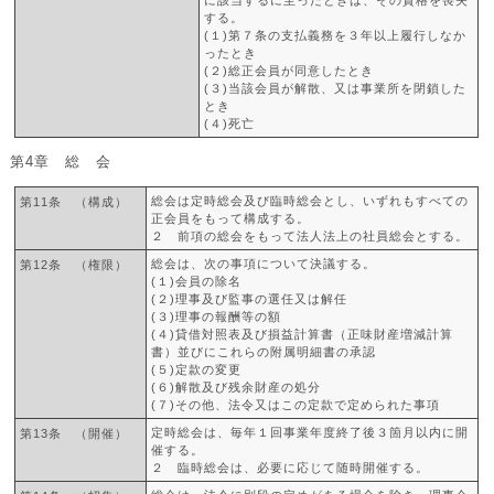
に該当するに至ったときは、その資格を喪失
する。
(１)第７条の支払義務を３年以上履行しなか
ったとき
(２)総正会員が同意したとき
(３)当該会員が解散、又は事業所を閉鎖した
とき
(４)死亡
第4章 総 会
総会は定時総会及び臨時総会とし、いずれもすべての
第11条 （構成）
正会員をもって構成する。
２ 前項の総会をもって法人法上の社員総会とする。
総会は、次の事項について決議する。
第12条 （権限）
(１)会員の除名
(２)理事及び監事の選任又は解任
(３)理事の報酬等の額
(４)貸借対照表及び損益計算書（正味財産増減計算
書）並びにこれらの附属明細書の承認
(５)定款の変更
(６)解散及び残余財産の処分
(７)その他、法令又はこの定款で定められた事項
定時総会は、毎年１回事業年度終了後３箇月以内に開
第13条 （開催）
催する。
２ 臨時総会は、必要に応じて随時開催する。