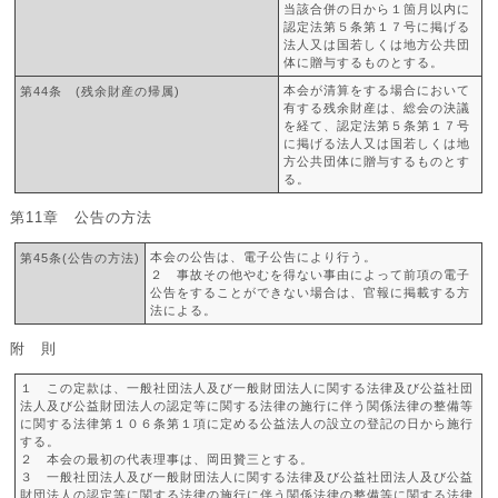
当該合併の日から１箇月以内に
認定法第５条第１７号に掲げる
法人又は国若しくは地方公共団
体に贈与するものとする。
本会が清算をする場合において
第44条 (残余財産の帰属)
有する残余財産は、総会の決議
を経て、認定法第５条第１７号
に掲げる法人又は国若しくは地
方公共団体に贈与するものとす
る。
第11章 公告の方法
本会の公告は、電子公告により行う。
第45条(公告の方法)
２ 事故その他やむを得ない事由によって前項の電子
公告をすることができない場合は、官報に掲載する方
法による。
附 則
１ この定款は、一般社団法人及び一般財団法人に関する法律及び公益社団
法人及び公益財団法人の認定等に関する法律の施行に伴う関係法律の整備等
に関する法律第１０６条第１項に定める公益法人の設立の登記の日から施行
する。
２ 本会の最初の代表理事は、岡田贊三とする。
３ 一般社団法人及び一般財団法人に関する法律及び公益社団法人及び公益
財団法人の認定等に関する法律の施行に伴う関係法律の整備等に関する法律