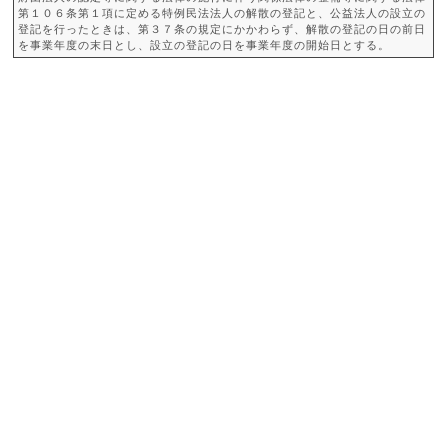
第１０６条第１項に定める特例民法法人の解散の登記と、公益法人の設立の
登記を行ったときは、第３７条の規定にかかわらず、解散の登記の日の前日
を事業年度の末日とし、設立の登記の日を事業年度の開始日とする。