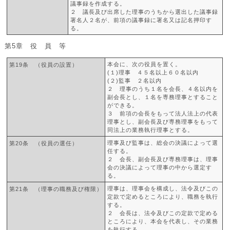
議事録を作成する。
２ 議長及び出席した理事のうちから選出した議事録
署名人２名が、前項の議事録に署名又は記名押印す
る。
第5章 役 員 等
本会に、次の役員を置く。
第19条 （役員の設置）
(１)理事 ４５名以上６０名以内
(２)監事 ２名以内
２ 理事のうち１名を会長、４名以内を
副会長とし、１名を専務理事とすること
ができる。
３ 前項の会長をもって法人法上の代表
理事とし、副会長及び専務理事をもって
同法上の業務執行理事とする。
理事及び監事は、総会の決議によって選
第20条 （役員の選任）
任する。
２ 会長、副会長及び専務理事は、理事
会の決議によって理事の中から選定す
る。
理事は、理事会を構成し、法令及びこの
第21条 （理事の職務及び権限）
定款で定めるところにより、職務を執行
する。
２ 会長は、法令及びこの定款で定める
ところにより、本会を代表し、その業務
を執行する。