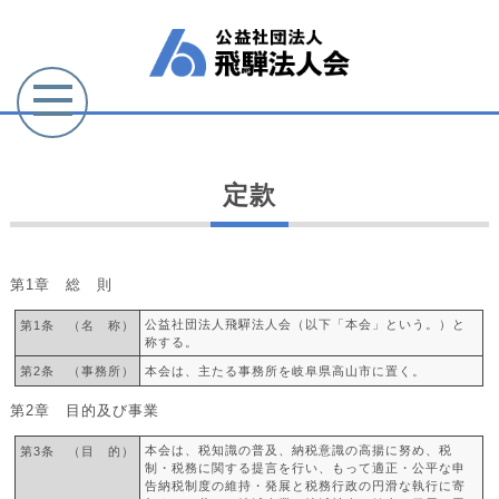
定款
第1章 総 則
公益社団法人飛驒法人会（以下「本会」という。）と
第1条 （名 称）
称する。
第2条 （事務所）
本会は、主たる事務所を岐阜県高山市に置く。
第2章 目的及び事業
本会は、税知識の普及、納税意識の高揚に努め、税
第3条 （目 的）
制・税務に関する提言を行い、もって適正・公平な申
告納税制度の維持・発展と税務行政の円滑な執行に寄