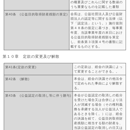
の概要及びこれらに関する数値の
うち重要なものを記載した書類
会長は、公益社団法人及び公益財
第40条 (公益目的取得財産残額の算定)
団法人の認定等に関する法律（以
下「認定法」という。）施行規則
第４８条の規定に基づき、毎事業
年度、当該事業年度の末日におけ
る公益目的取得財産残額を算定
し、前条第３項第４号の書類に記
載するものとする。
第１０章 定款の変更及び解散
この定款は、総会の決議によっ
第41条(定款の変更)
て変更することができる。。
本会は、総会の決議その他法令
第42条 (解散)
で定められた事由により解散す
る。
本会が公益認定の取消しの処分
第43条 (公益認定の取消し等に伴う贈与)
を受けた場合又は合併により法
人が消滅する場合（その権利義
務を承継する法人が公益法人で
あるときを除く。）には、総会
の決議を経て、公益目的取得財
産残額に相当する額の財産を、
当該公益認定の取消しの日又は