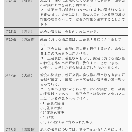
総会は、法令に別段の定めがある場合を除き、理事会
第14条 （招集）
の決議に基づき会長が招集する。
２ 総正会員の議決権の５分の１以上の議決権を有す
る正会員は、会長に対し、総会の目的である事項及び
招集の理由を示して、総会の招集を請求することがで
きる。
第15条 （議長）
総会の議長は、会長がこれに当たる。
総会における議決権は、正会員１名につき１個とす
第16条 （議決権）
る。
２ 正会員は、前項の議決権を行使するため、総会に
各１名の代表者を出席させる。
３ 正会員は、委任状をもって、総会における議決権
の行使を他の出席正会員に委任することができる。こ
の場合、委任した正会員は出席したものとみなす。
総会の決議は、総正会員の議決権の過半数を有する正
第17条 （決議）
会員が出席し、出席した当該会員の議決権の過半数を
もって行う。
２ 前項の規定にかかわらず、次の決議は、総正会員
の半数以上であって、総正会員の議決権の３分の２以
上に当たる多数をもって行う。
(１)会員の除名
(２)監事の解任
(３)定款の変更
(４)解散
(５)その他法令で定められた事項
総会の議事については、法令で定めるところにより、
第18条 （議事録）