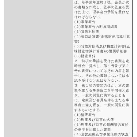
は、毎事業年度終了後、会長が次
の書類を作成し、監事の監査を受
けた上で、理事会の承認を受けな
ければならない。
(１)事業報告
(２)事業報告の附属明細書
(３)貸借対照表
(４)損益計算書(正味財産増減計算
書)
(５)貸借対照表及び損益計算書(正
味財産増減計算書)の附属明細書
(６)財産目録
２ 前項の承認を受けた書類を定
時総会に提出し、第１号及び第２
号の書類についてはその内容を報
告し、その他の書類については承
認を受けなければならない。
３ 第１項の書類のほか、次の書
類を主たる事務所に５年間備え置
き、一般の閲覧に供するととも
に、定款及び会員名簿を主たる事
務所に備え置き、一般の閲覧に供
するものとする。
(１)監査報告
(２)理事及び監事の名簿
(３)理事及び監事の報酬等の支給
の基準を記載した書類
(４)運営組織及び事業活動の状況