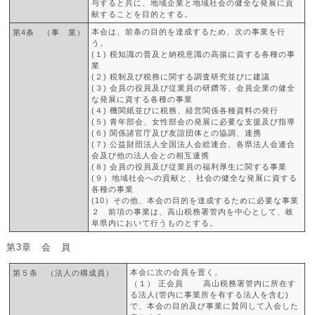
与すると共に、地域企業と地域社会の健全な発展に貢
献することを目的とする。
本会は、前条の目的を達成するため、次の事業を行
第4条 （事 業）
う。
(１) 税知識の普及と納税意識の高揚に資する各種の事
業
(２) 税制及び税務に関する調査研究並びに建議
(３) 会員の役員及び従業員の研鑽等、会員企業の健全
な発展に資する各種の事業
(４) 機関紙並びに税務、経営関係各種資料の発行
(５) 青年部会、女性部会の発展に必要な支援及び指導
(６) 関係諸官庁及び友誼団体との協調、連携
(７) 公益財団法人全国法人会総連合、各県法人会連合
会及び他の法人会との相互連携
(８) 会員の役員及び従業員の福利厚生に関する事業
(９）地域社会への貢献と、社会の健全な発展に資する
各種の事業
(10）その他、本会の目的を達成するために必要な事業
２ 前項の事業は、高山税務署管内を中心として、岐
阜県内において行うものとする。
第3章 会 員
本会に次の会員を置く。
第５条 （法人の構成員）
（１） 正会員 高山税務署管内に所在す
る法人(管内に事業所を有する法人を含む)
で、本会の目的及び事業に賛同して入会した