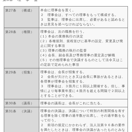
本会に理事会を置く。
第27条 （構成）
２ 理事会は、すべての理事をもって構成する。
３ 監事は、理事会に出席し、必要があると認めると
きは意見を述べなければならない。
理事会は、次の職務を行う。
第28条 （権限）
(１) 本会の業務執行の決定
(２）各種規則、規程並びに基準の設定、変更及び廃
止に関する事項
(３) 理事の職務の執行の監督
(４) 会長、副会長及び専務理事の選定及び解職
(５）その他理事会で決議するものとして法令又はこ
の定款で定められた事項
理事会は、会長が招集する。
第29条 （招集）
２ 会長が欠けたとき又は会長に事故があるときは、
各理事が理事会を招集する。
３ 理事会は、３箇月に１回以上開催する。但し、事
情により毎事業年度に４箇月を超える間隔で２回以上
とすることができる。
第30条 （議長）
理事会の議長は、会長がこれに当たる。
理事会の決議は、決議について特別の利害関係を有す
第31条 （決議）
る理事を除く理事の過半数が出席し、その過半数をも
って行う。
２ 前項の規定にかかわらず、法人法第９６条の要件
を満たしたときは、理事会の決議があったものとみな