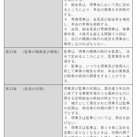
３ 副会長は、理事会において別に定め
るところにより、本会の業務を分担執行
する。
４ 専務理事は、会長及び副会長を補佐
し、本会の常務を統轄する。
５ 会長、副会長及び専務理事は、毎事
業年度、４箇月を超える間隔で２回以
上、自己の職務の執行の状況を理事会に
報告しなければならない。
監事は、理事の職務の執行を監査し、法
第22条 （監事の職務及び権限）
令で定めるところにより、監査報告を作
成する。
２ 監事は、いつでも理事及び使用人に
対して事業の報告を求め、本会の業務及
び財産の状況の調査をすることができ
る。
理事及び監事の任期は、選任後２年以内
第23条 （役員の任期）
に終了する事業年度のうち最終のものに
関する定時総会の終結の時までとする。
２ 補欠として選任された理事又は監事
の任期は、前任者の任期の満了する時ま
でとする。
３ 理事又は監事については、再任を妨
げない。
４ 理事又は監事は、第１９条に定める
定数に足りなくなるときは、任期の満了