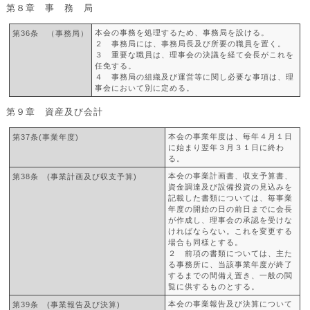
第８章 事 務 局
本会の事務を処理するため、事務局を設ける。
第36条 （事務局）
２ 事務局には、事務局長及び所要の職員を置く。
３ 重要な職員は、理事会の決議を経て会長がこれを
任免する。
４ 事務局の組織及び運営等に関し必要な事項は、理
事会において別に定める。
第９章 資産及び会計
本会の事業年度は、毎年４月１日
第37条(事業年度)
に始まり翌年３月３１日に終わ
る。
本会の事業計画書、収支予算書、
第38条 (事業計画及び収支予算)
資金調達及び設備投資の見込みを
記載した書類については、毎事業
年度の開始の日の前日までに会長
が作成し、理事会の承認を受けな
ければならない。これを変更する
場合も同様とする。
２ 前項の書類については、主た
る事務所に、当該事業年度が終了
するまでの間備え置き、一般の閲
覧に供するものとする。
本会の事業報告及び決算について
第39条 (事業報告及び決算)