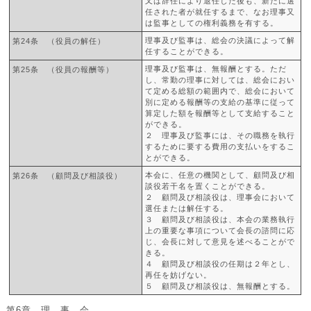
又は辞任により退任した後も、新たに選
任された者が就任するまで、なお理事又
は監事としての権利義務を有する。
理事及び監事は、総会の決議によって解
第24条 （役員の解任）
任することができる。
理事及び監事は、無報酬とする。ただ
第25条 （役員の報酬等）
し、常勤の理事に対しては、総会におい
て定める総額の範囲内で、総会において
別に定める報酬等の支給の基準に従って
算定した額を報酬等として支給すること
ができる。
２ 理事及び監事には、その職務を執行
するために要する費用の支払いをするこ
とができる。
本会に、任意の機関として、顧問及び相
第26条 （顧問及び相談役）
談役若干名を置くことができる。
２ 顧問及び相談役は、理事会において
選任または解任する。
３ 顧問及び相談役は、本会の業務執行
上の重要な事項について会長の諮問に応
じ、会長に対して意見を述べることがで
きる。
４ 顧問及び相談役の任期は２年とし、
再任を妨げない。
５ 顧問及び相談役は、無報酬とする。
第6章 理 事 会